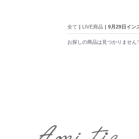
全て
|
LIVE商品
|
9月29日イン
お探しの商品は見つかりません