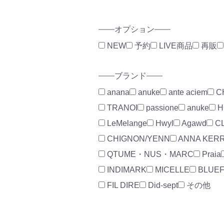
ご予約期間限定ポイ
ント10倍
オプション
NEW
予約
LIVE商品
再販
ブランド
anana
anuke
ante aciem
CH
TRANOI
passione
anuke
H
LeMelange
Hwyl
Agawd
C
CHIGNON/YENN
ANNA KER
QTUME・NUS・MARC
Praia
INDIMARK
MICELLE
BLUE
FIL DIRE
Did-sept
その他